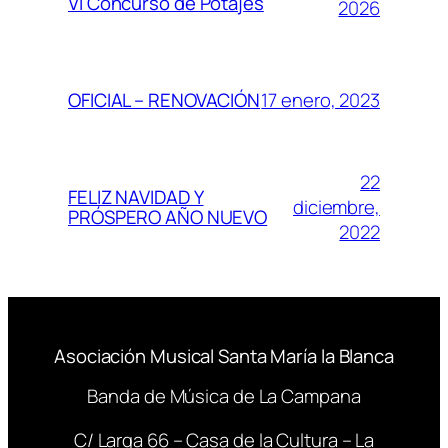
VI Concurso de Potajes
2026
17 enero, 2023
OFICIAL – RENOVACIÓN
22
FELIZ NAVIDAD Y
diciembre,
PRÓSPERO AÑO NUEVO
2022
Asociación Musical Santa María la Blanca
Banda de Música de La Campana
C/ Larga 66 – Casa de la Cultura – La