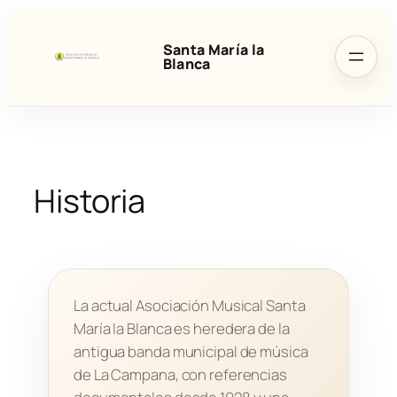
Saltar
al
Santa María la
contenido
Blanca
Historia
La actual Asociación Musical Santa
María la Blanca es heredera de la
antigua banda municipal de música
de La Campana, con referencias