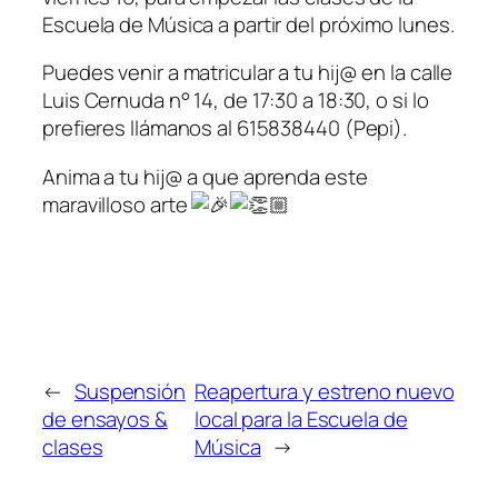
Escuela de Música a partir del próximo lunes.
Puedes venir a matricular a tu hij@ en la calle
Luis Cernuda n° 14, de 17:30 a 18:30, o si lo
prefieres llámanos al 615838440 (Pepi).
Anima a tu hij@ a que aprenda este
maravilloso arte
←
Suspensión
Reapertura y estreno nuevo
de ensayos &
local para la Escuela de
clases
Música
→