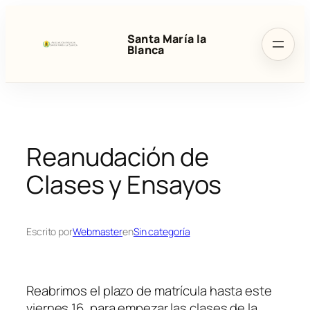
Saltar
al
Santa María la
contenido
Blanca
Reanudación de
Clases y Ensayos
Escrito por
Webmaster
en
Sin categoría
Reabrimos el plazo de matrícula hasta este
viernes 16, para empezar las clases de la