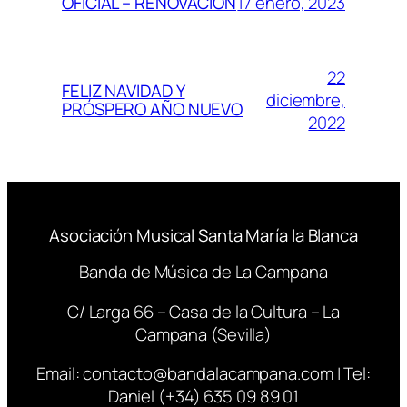
17 enero, 2023
OFICIAL – RENOVACIÓN
22
FELIZ NAVIDAD Y
diciembre,
PRÓSPERO AÑO NUEVO
2022
Asociación Musical Santa María la Blanca
Banda de Música de La Campana
C/ Larga 66 – Casa de la Cultura – La
Campana (Sevilla)
Email:
contacto@bandalacampana.com
| Tel:
Daniel (+34) 635 09 89 01