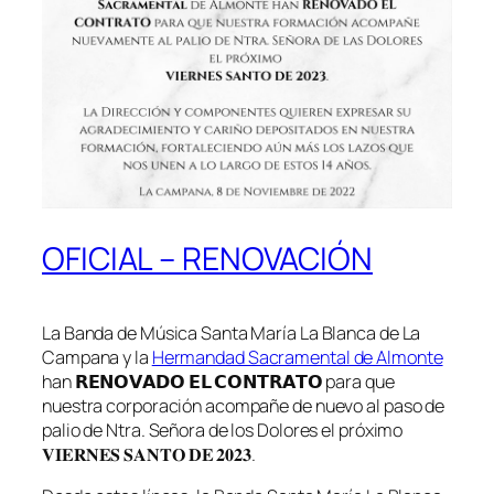
OFICIAL – RENOVACIÓN
La Banda de Música Santa María La Blanca de La
Campana y la
Hermandad Sacramental de Almonte
han 𝗥𝗘𝗡𝗢𝗩𝗔𝗗𝗢 𝗘𝗟 𝗖𝗢𝗡𝗧𝗥𝗔𝗧𝗢 para que
nuestra corporación acompañe de nuevo al paso de
palio de Ntra. Señora de los Dolores el próximo
𝐕𝐈𝐄𝐑𝐍𝐄𝐒 𝐒𝐀𝐍𝐓𝐎 𝐃𝐄 𝟐𝟎𝟐𝟑.